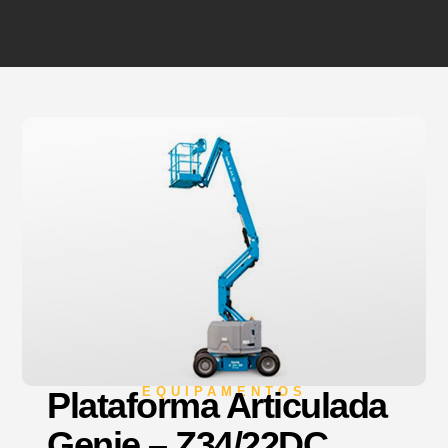
EQUIPAMENTOS
Plataforma Articulada
Genie – Z34/22DC