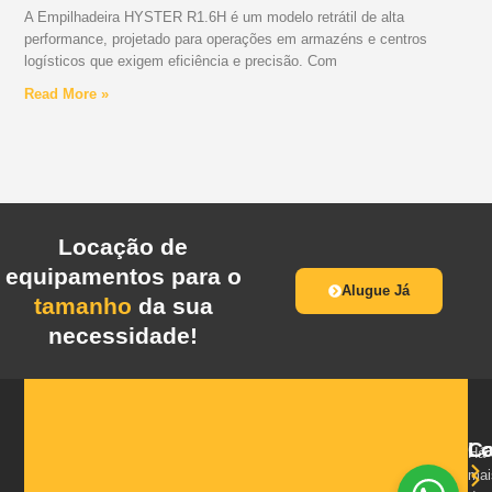
A Empilhadeira HYSTER R1.6H é um modelo retrátil de alta
performance, projetado para operações em armazéns e centros
logísticos que exigem eficiência e precisão. Com
Read More »
Locação de
equipamentos para o
Alugue Já
tamanho
da sua
necessidade!
Ca
L
Há
mai