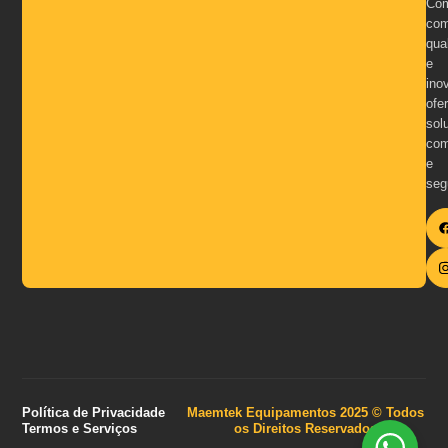
Co
com
qua
e
inov
ofe
solu
com
e
seg
Política de Privacidade
Maemtek Equipamentos 2025 © Todos
Termos e Serviços
os Direitos Reservados