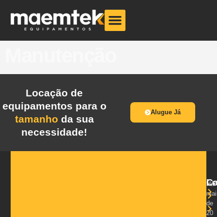
Manutenção
Locação de
equipamentos para o
Alugue Já
tamanho
da sua
necessidade!
Ca
L
Há
mai
de
20