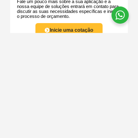
Fale um pouco mais sobre a sua aplicação e a
nossa equipe de soluções entrará em contato para
discutir as suas necessidades específicas e iniciar
o processo de orçamento.
Inicie uma cotação
Locação de
equipamentos para o
Alugue Já
tamanho
da sua
necessidade!